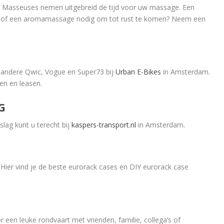
 Masseuses nemen uitgebreid de tijd voor uw massage. Een
e of een aromamassage nodig om tot rust te komen? Neem een
r andere Qwic, Vogue en Super73 bij
Urban E-Bikes
in Amsterdam.
pen en leasen.
G
lag kunt u terecht bij
kaspers-transport.nl
in Amsterdam.
ier vind je de beste eurorack cases en DIY eurorack case
 een leuke rondvaart met vrienden, familie, collega’s of