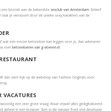
ij een bezoek aan de bekendste
sexclub van Amsterdam
. Beleef
 laat je verrassen door de unieke sexy karakters van de
OER
jf wat een mooie betonvloer kan leggen voor je, dan adviseren
ina over
betonvloeren van g-vloeren.nl
.
SRESTAURANT
it dan zien! Kijk op de webshop van Fashion Originals voor
erop.
R VACATURES
woordig een zeer grote vraag. Waar vrijwel alles gedigitaliseerd
 geheel in een browser. Ben jij die nieuwe front end developer