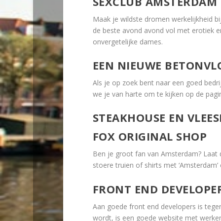
SEXCLUB AMSTERDAM
Maak je wildste dromen werkelijkheid b
de beste avond avond vol met erotiek en
onvergetelijke dames.
EEN NIEUWE BETONVL
Als je op zoek bent naar een goed bedri
we je van harte om te kijken op de pag
STEAKHOUSE EN VLEE
FOX ORIGINAL SHOP
Ben je groot fan van Amsterdam? Laat d
stoere truien of shirts met ‘Amsterdam’ 
FRONT END DEVELOPE
Aan goede front end developers is tegen
wordt, is een goede website met werkend