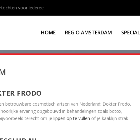
rtochten voor iederee...
HOME
REGIO AMSTERDAM
SPECIA
AM
KTER FRODO
 en betrouwbare cosmetisch artsen van Nederland: Dokter Frodo.
hoorlijke ervaring opgebouwd in behandelingen zoals botox,
 bijvoorbeeld terecht om je
lippen op te vullen
of je kaaklijn strak