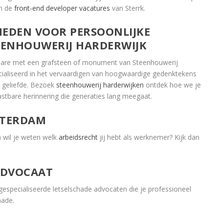
an de
front-end developer vacatures
van Sterrk.
HEDEN VOOR PERSOONLIJKE
EENHOUWERIJ HARDERWIJK
rbare met een grafsteen of monument van Steenhouwerij
ialiseerd in het vervaardigen van hoogwaardige gedenktekens
e geliefde. Bezoek
steenhouwerij harderwijken
ontdek hoe we je
astbare herinnering die generaties lang meegaat.
STERDAM
n wil je weten welk
arbeidsrecht
jij hebt als werknemer? Kijk dan
ADVOCAAT
 gespecialiseerde letselschade advocaten die je professioneel
hade.