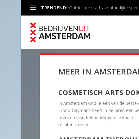
TRENDEND:
Ontdek de stad: avontuurlijke speu
MEER IN AMSTERD
COSMETISCH ARTS DO
In Amsterdam vind je één van de beste
Frodo Gaymans heeft in de jaren een be
fillers en laserbehandelingen. Je kunt er
te laten trekken.