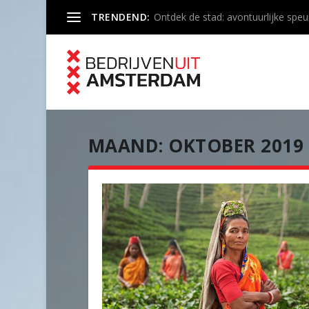
TRENDEND:
Ontdek de stad: avontuurlijke speu
MAAND:
OKTOBER 2019