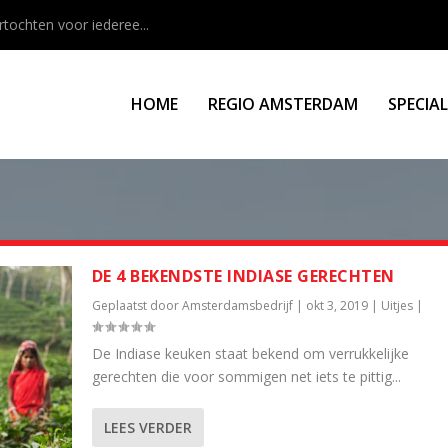
rtochten voor iederee...
HOME
REGIO AMSTERDAM
SPECIA
DE 4 BEKENDSTE INDIASE GERECHTEN
Geplaatst door
Amsterdamsbedrijf
|
okt 3, 2019
|
Uitjes
|
De Indiase keuken staat bekend om verrukkelijke
gerechten die voor sommigen net iets te pittig...
LEES VERDER