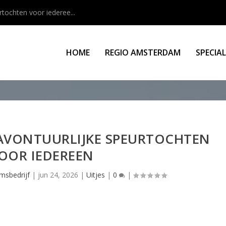
rtochten voor iederee...
HOME
REGIO AMSTERDAM
SPECIA
 AVONTUURLIJKE SPEURTOCHTEN
OOR IEDEREEN
msbedrijf
|
jun 24, 2026
|
Uitjes
|
0
|