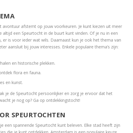
HEMA
het avontuur afstemt op jouw voorkeuren. Je kunt kiezen uit meer
 altijd een Speurtocht in de buurt kunt vinden. Of je nu in een
n, er is voor ieder wat wils. Daarnaast kun je ook het thema van
er aansluit bij jouw interesses. Enkele populaire thema’s zijn:
alen en historische plekken.
ntdek flora en fauna.
es en kunst.
 je de Speurtocht persoonlijker en zorg je ervoor dat het
 wacht je nog op? Ga op ontdekkingstocht!
OOR SPEURTOCHTEN
 je een spannende Speurtocht kunt beleven. Elke stad heeft zijn
ies die je kunt ontdekken. Amsterdam is een populaire keuze,