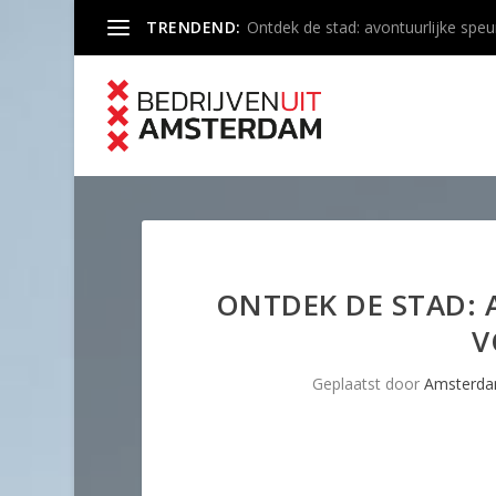
TRENDEND:
Ontdek de stad: avontuurlijke speu
ONTDEK DE STAD:
V
Geplaatst door
Amsterda