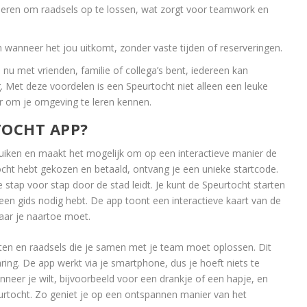
ren om raadsels op te lossen, wat zorgt voor teamwork en
 wanneer het jou uitkomt, zonder vaste tijden of reserveringen.
 nu met vrienden, familie of collega’s bent, iedereen kan
 Met deze voordelen is een Speurtocht niet alleen een leuke
er om je omgeving te leren kennen.
TOCHT APP?
uiken en maakt het mogelijk om op een interactieve manier de
cht hebt gekozen en betaald, ontvang je een unieke startcode.
e stap voor stap door de stad leidt. Je kunt de Speurtocht starten
een gids nodig hebt. De app toont een interactieve kaart van de
aar je naartoe moet.
hten en raadsels die je samen met je team moet oplossen. Dit
ring. De app werkt via je smartphone, dus je hoeft niets te
neer je wilt, bijvoorbeeld voor een drankje of een hapje, en
tocht. Zo geniet je op een ontspannen manier van het