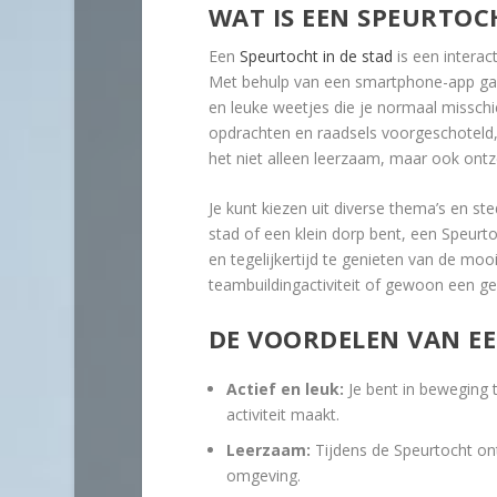
WAT IS EEN SPEURTOC
Een
Speurtocht in de stad
is een interac
Met behulp van een smartphone-app ga 
en leuke weetjes die je normaal misschie
opdrachten en raadsels voorgeschoteld, 
het niet alleen leerzaam, maar ook ont
Je kunt kiezen uit diverse thema’s en st
stad of een klein dorp bent, een Speurto
en tegelijkertijd te genieten van de moo
teambuildingactiviteit of gewoon een ge
DE VOORDELEN VAN E
Actief en leuk:
Je bent in beweging t
activiteit maakt.
Leerzaam:
Tijdens de Speurtocht ont
omgeving.