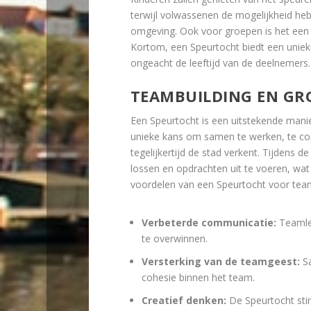
terwijl volwassenen de mogelijkheid he
omgeving. Ook voor groepen is het ee
Kortom, een Speurtocht biedt een unieke
ongeacht de leeftijd van de deelnemers.
TEAMBUILDING EN GRO
Een Speurtocht is een uitstekende mani
unieke kans om samen te werken, te com
tegelijkertijd de stad verkent. Tijdens
lossen en opdrachten uit te voeren, wat
voordelen van een Speurtocht voor teamb
Verbeterde communicatie:
Teamled
te overwinnen.
Versterking van de teamgeest:
Sa
cohesie binnen het team.
Creatief denken:
De Speurtocht stim