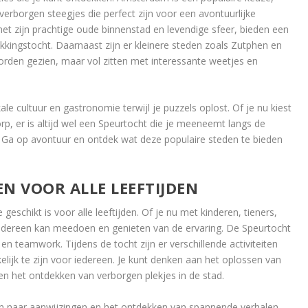
 verborgen steegjes die perfect zijn voor een avontuurlijke
et zijn prachtige oude binnenstad en levendige sfeer, bieden een
kingstocht. Daarnaast zijn er kleinere steden zoals Zutphen en
rden gezien, maar vol zitten met interessante weetjes en
le cultuur en gastronomie terwijl je puzzels oplost. Of je nu kiest
p, er is altijd wel een Speurtocht die je meeneemt langs de
Ga op avontuur en ontdek wat deze populaire steden te bieden
EN VOOR ALLE LEEFTIJDEN
e geschikt is voor alle leeftijden. Of je nu met kinderen, tieners,
edereen kan meedoen en genieten van de ervaring. De Speurtocht
 en teamwork. Tijdens de tocht zijn er verschillende activiteiten
lijk te zijn voor iedereen. Je kunt denken aan het oplossen van
en het ontdekken van verborgen plekjes in de stad.
en naar aanwijzingen en het ontdekken van spannende verhalen,