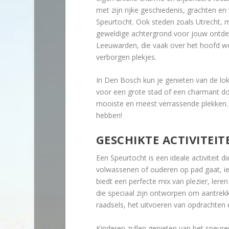
met zijn rijke geschiedenis, grachten en
Speurtocht. Ook steden zoals Utrecht, m
geweldige achtergrond voor jouw ontdek
Leeuwarden, die vaak over het hoofd wo
verborgen plekjes.
In Den Bosch kun je genieten van de loka
voor een grote stad of een charmant dor
mooiste en meest verrassende plekken. 
hebben!
GESCHIKTE ACTIVITEIT
Een Speurtocht is een ideale activiteit di
volwassenen of ouderen op pad gaat, i
biedt een perfecte mix van plezier, leren
die speciaal zijn ontworpen om aantrekke
raadsels, het uitvoeren van opdrachten 
Kinderen zullen genieten van het speur