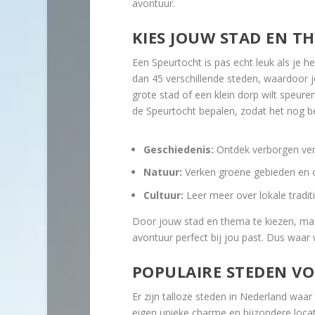
avontuur.
KIES JOUW STAD EN T
Een Speurtocht is pas echt leuk als je 
dan 45 verschillende steden, waardoor je
grote stad of een klein dorp wilt speure
de Speurtocht bepalen, zodat het nog bet
Geschiedenis:
Ontdek verborgen verh
Natuur:
Verken groene gebieden en o
Cultuur:
Leer meer over lokale traditi
Door jouw stad en thema te kiezen, maak
avontuur perfect bij jou past. Dus waar
POPULAIRE STEDEN V
Er zijn talloze steden in Nederland waar
eigen unieke charme en bijzondere locat