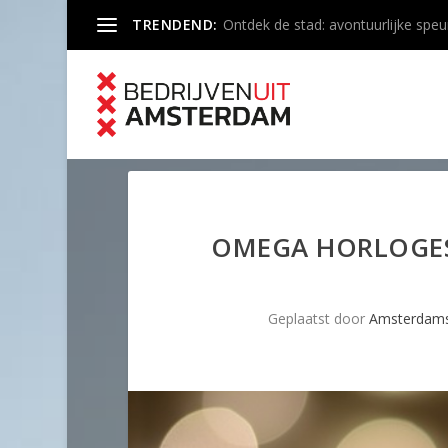
TRENDEND:
Ontdek de stad: avontuurlijke speu
OMEGA HORLOGES 
Geplaatst door
Amsterdams