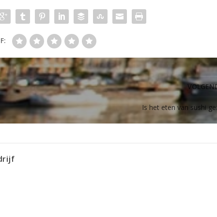
F:
VOLGEN
Is het eten van sushi g
rijf