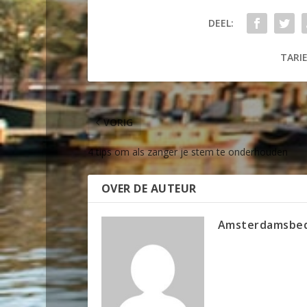
DEEL:
TARIE
VORIG
4 tips om als zanger je stem te onderhouden
OVER DE AUTEUR
Amsterdamsbed