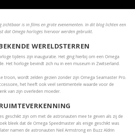
ichtbaar is in films en grote evenementen. In dit blog lichten een
wist dat Omega horloges hiervoor werden gebruikt.
 BEKENDE WERELDSTERREN
oge tijdens zijn inauguratie. Het ging hierbij om een Omega
egde. Het horloge bevindt zich nu in een museum in Zwitserland.
tse troon, wordt zelden gezien zonder zijn Omega Seamaster Pro.
laccessoire, het heeft ook veel sentimentele waarde voor de
enk van zijn overleden moeder.
 RUIMTEVERKENNING
es geschikt zijn om met de astronauten mee te geven als zij de
zoek bleek dat de Omega Speedmaster als enige geschikt was
ar later namen de astronauten Neil Armstrong en Buzz Aldrin