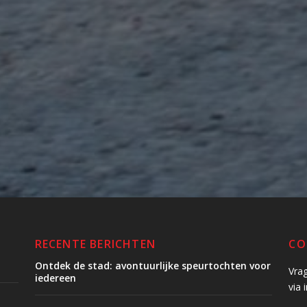
RECENTE BERICHTEN
CO
Ontdek de stad: avontuurlijke speurtochten voor
Vra
iedereen
via 