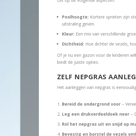
Let op de volgende aspecten:
Poolhoogte:
Kortere sprieten zijn st
uitstraling geven.
Kleur:
Een mix van verschillende groen
Dichtheid:
Hoe dichter de vezels, hoe 
Of je nu een gazon voor de kinderen wilt
biedt de juiste opties.
ZELF NEPGRAS AANLEG
Het aanleggen van nepgras is eenvoudige
Bereid de ondergrond voor
– Verwi
Leg een drukverdeeldoek neer
– D
Rol het nepgras uit en snijd op m
Bevestig en borstel de vezels o