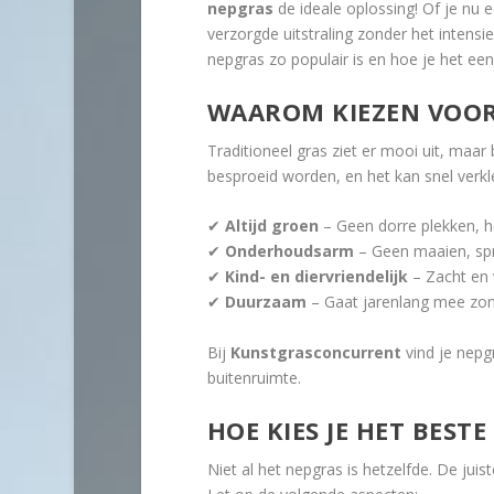
nepgras
de ideale oplossing! Of je nu e
verzorgde uitstraling zonder het intensi
nepgras zo populair is en hoe je het een
WAAROM KIEZEN VOOR
Traditioneel gras ziet er mooi uit, maa
besproeid worden, en het kan snel verkl
✔
Altijd groen
– Geen dorre plekken, het
✔
Onderhoudsarm
– Geen maaien, spr
✔
Kind- en diervriendelijk
– Zacht en 
✔
Duurzaam
– Gaat jarenlang mee zond
Bij
Kunstgrasconcurrent
vind je nepgr
buitenruimte.
HOE KIES JE HET BEST
Niet al het nepgras is hetzelfde. De jui