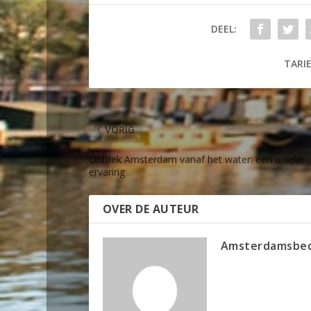
DEEL:
TARIE
VORIG
Ontdek Amsterdam vanaf het water: een unieke
ervaring
OVER DE AUTEUR
Amsterdamsbed