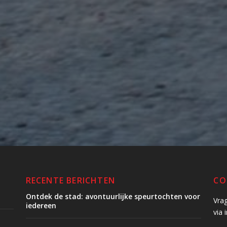
RECENTE BERICHTEN
CO
Ontdek de stad: avontuurlijke speurtochten voor
Vra
iedereen
via 