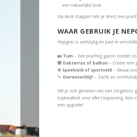
een natuurlijke look.
Na deze stappen heb je direct een prach
WAAR GEBRUIK JE NEP
Nepgras is veelzijdig en past in verschi
🏡
Tuin
– Een prachtig gazon zonder zo
🏢
Dakterras of balkon
– Creëer een g
⚽
Speelveld of sportveld
– Ideaal voo
🐾
Dierenverblijf
– Zacht en comfortabe
Wil je ook genieten van een zorgeloos 
topkwaliteit voor elke toepassing. Kies
een upgrade!