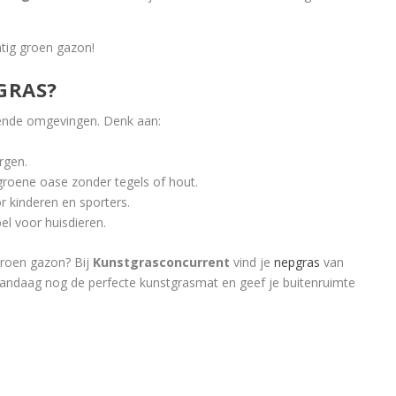
tig groen gazon!
GRAS?
llende omgevingen. Denk aan:
rgen.
roene oase zonder tegels of hout.
r kinderen en sporters.
l voor huisdieren.
groen gazon? Bij
Kunstgrasconcurrent
vind je
nepgras
van
 vandaag nog de perfecte kunstgrasmat en geef je buitenruimte