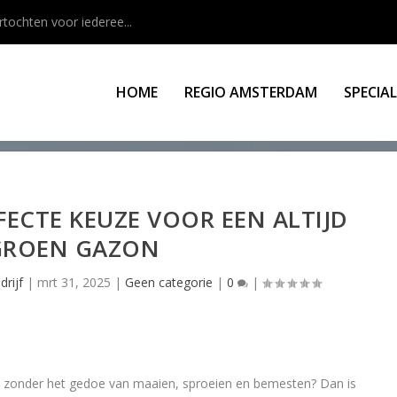
rtochten voor iederee...
HOME
REGIO AMSTERDAM
SPECIA
FECTE KEUZE VOOR EEN ALTIJD
GROEN GAZON
rijf
|
mrt 31, 2025
|
Geen categorie
|
0
|
 zonder het gedoe van maaien, sproeien en bemesten? Dan is