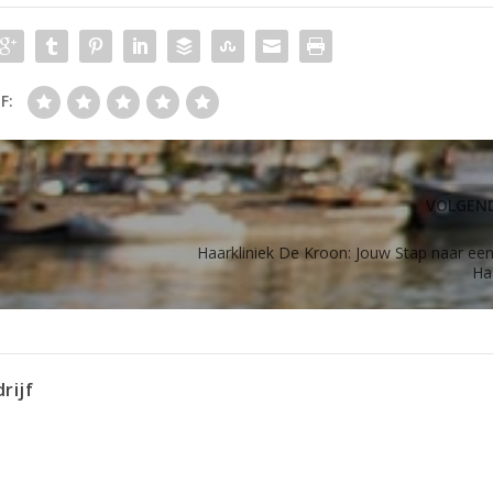
F:
VOLGEN
Haarkliniek De Kroon: Jouw Stap naar een
Ha
rijf