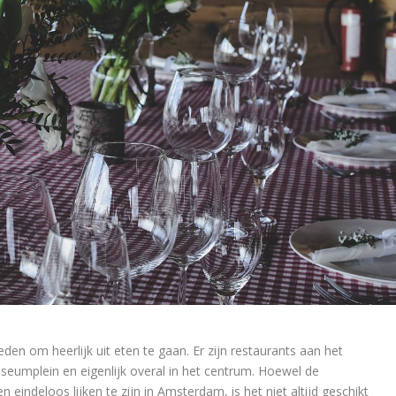
den om heerlijk uit eten te gaan. Er zijn restaurants aan het
seumplein en eigenlijk overal in het centrum. Hoewel de
eindeloos lijken te zijn in Amsterdam, is het niet altijd geschikt