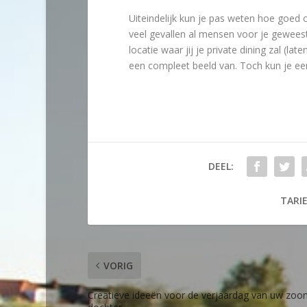
Uiteindelijk kun je pas weten hoe goed of
veel gevallen al mensen voor je geweest
locatie waar jij je private dining zal (lat
een compleet beeld van. Toch kun je een 
DEEL:
TARIE
VORIG
Creatieve ideeën voor de verjaardag van uw zoon