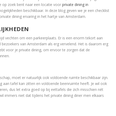
je op zoek bent naar een locatie voor
private dining in
mogelijkheden beschikbaar. In deze blog geven we je een checklist
rivate dining ervaring in het hartje van Amsterdam.
IJKHEDEN
ijd vechten om een parkeerplaats. Er is een enorm tekort aan
l bezoekers van Amsterdam als erg vervelend. Het is daarom erg
hebt voor je private dining, om ervoor te zorgen dat de
unnen.
lschap, moet er natuurlijk ook voldoende ruimte beschikbaar zijn.
tig aan tafel kan zitten en voldoende beenruimte heeft. Je wil ook
ren, dus let extra goed op bij eettafels die zich misschien nét
il immers niet dat tijdens het private dining diner men elkaars