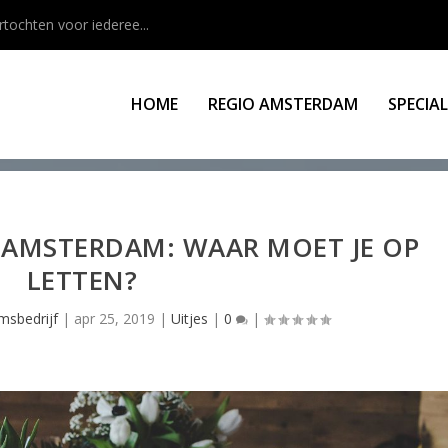
rtochten voor iederee...
HOME
REGIO AMSTERDAM
SPECIA
N AMSTERDAM: WAAR MOET JE OP
LETTEN?
msbedrijf
|
apr 25, 2019
|
Uitjes
|
0
|