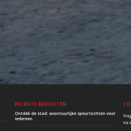
RECENTE BERICHTEN
CO
Ontdek de stad: avontuurlijke speurtochten voor
Vra
iedereen
via 