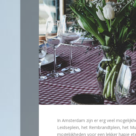
In Amsterdam zijn er erg veel mogelijkhe
Leidseplein, het Rembrandtplein, het Mu
mogelijkheden voor een lekker hapje eten 