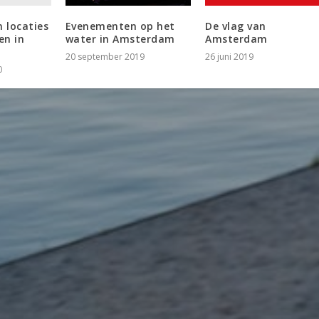
n locaties
Evenementen op het
De vlag van
en in
water in Amsterdam
Amsterdam
20 september 2019
26 juni 2019
0